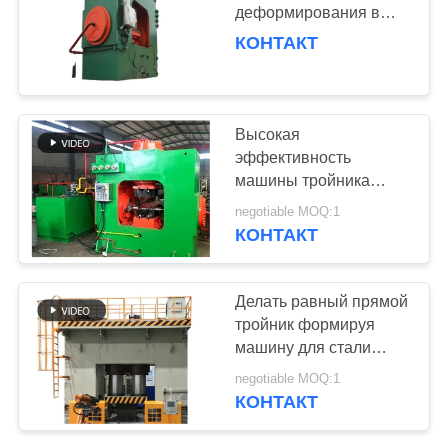
КАРТА
деформирования в
САЙТА
холодном состоянии
КОНТАКТ
тройника с режимом
32
автоматического
PRIVACY
Машина штуцера
управления
POLICY
Высокая
трубы скашивая
эффективность
машины тройника
деформирования в
negotiable MOQ:1
холодном состоянии
КОНТАКТ
Asme B16.9
автоматизации
21
Делать равный прямой
Пескоструйная
тройник формируя
машину для стали
обработка машины
углерода
negotiable MOQ:1
КОНТАКТ