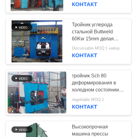
ПУТЕШЕСТВИЕ
КОНТАКТ
ФАБРИКИ
Тройник углерода
44
ПРОВЕРКА
стальной Buttweld
Тройник
60Kw 15mm делая
КАЧЕСТВА
машину
формирования
Discussable MOQ:1 набор
КОНТАКТ
СВЯЖИТЕСЬ
машина
МЫ
тройник Sch 80
деформирования в
НОВОСТИ
холодном состоянии
767
219mm делая машину
negotiable MOQ:1
бесшовные трубы
КОНТАКТ
СПРОСИТЕ
фитинги
ЦИТАТУ
Высокопрочная
машина прессы