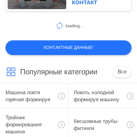
КОНТАКТ
одобренным КЭ
11
кольцо машина
loading...
завальцовки
КОНТАКТНЫЕ ДАННЫЕ!
Популярные категории
Все
9
гидравлические
Машина локтя
Локоть холодной
трубы Бендер
горячая формируя
формируя машину
Тройник
бесшовные трубы
формирования
фитинги
машина