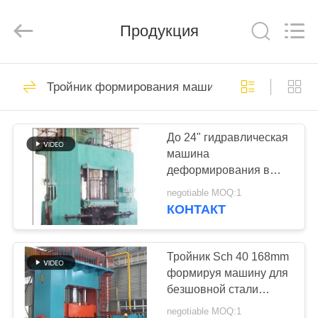
Co.,
Ltd..
All
Продукция
Rights
Reserved.
Developed
by
ECER
ДОМ
75
Тройник формирования машина
Машина локтя
ПРОДУКТЫ
горячая формируя
До 24" гидравлическая
машина
VR
деформирования в
-
холодном состоянии
negotiable MOQ:1
тройника для
ШОУ
КОНТАКТ
нержавеющей стали
52
Локоть холодной
О
Тройник Sch 40 168mm
формируя машину для
НАС
формируя машину
безшовной стали
углерода
negotiable MOQ:1