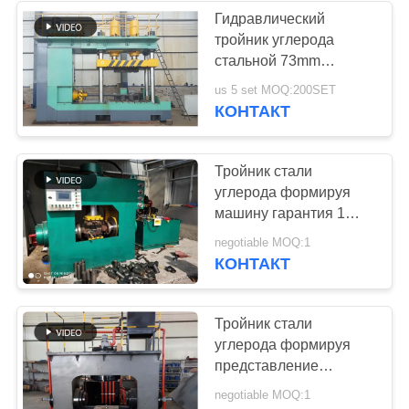
Гидравлический
тройник углерода
4
стальной 73mm
безшовная труба
формируя машину
us 5 set MOQ:200SET
КОНТАКТ
делая машину
Тройник стали
углерода формируя
машину гарантия 1
года с системой
14
negotiable MOQ:1
управления ПЛК
КОНТАКТ
машина детандера
трубы
Тройник стали
углерода формируя
представление
машины
negotiable MOQ:1
стабилизированное с